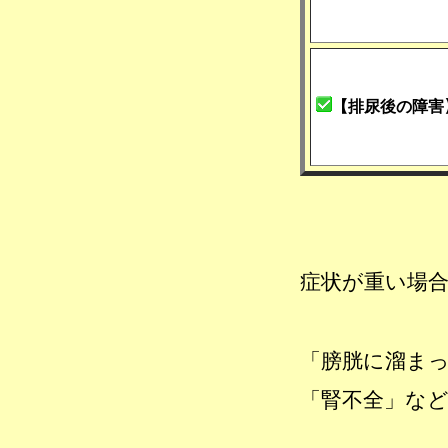
【排尿後の障害
症状が重い場
「膀胱に溜ま
「腎不全」な