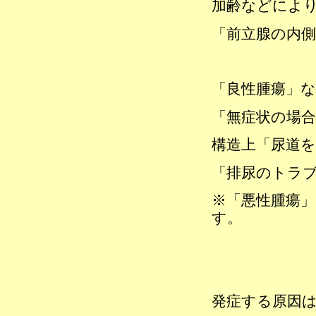
加齢などによ
「前立腺の内側
「良性腫瘍」
「無症状の場
構造上「尿道
「排尿のトラ
※「悪性腫瘍
す。
発症する原因