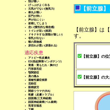
頚が痛い
げっぷがよく出る
【前立腺】
元気がでない(無気力)
睾丸が痛い
肛門が痒い
声が出にくい
射精してしまう
怠い(慢性的な倦怠感)
【前立腺】は【
トイレが近い(頻尿)
ドキドキする(鼓動が激しい)
す。
母乳が出ない
喉の異物感
尿切れが悪い(尿垂れる)
適応疾患
【前立腺】の位
アトピー性皮膚炎
ED(勃起障害/インポテンツ)
胃痛・胃もたれ・胸やけ
円形脱毛症
顎関節症
肩の痛み
【前立腺】の大
過敏性腸症候群
花粉症
眼精疲労
関節リウマチ(RA)
乾癬（皮膚トラブル）
顔面痛(三叉神経痛)
顔面神経麻痺(ベル麻痺)
気管支喘息
下痢