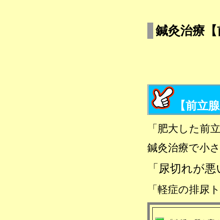
鍼灸治療【
【前立腺
「肥大した前
鍼灸治療で小
「尿切れが悪
「軽症の排尿