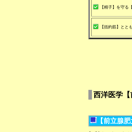
【精子】を守る
【括約筋】とと
西洋医学【
【前立腺肥