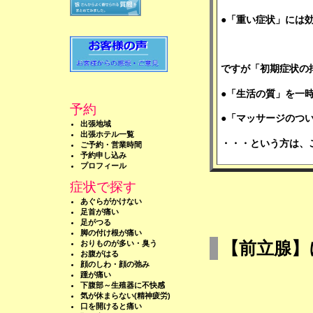
●「重い症状」には
ですが「初期症状の
●「生活の質」を一
予約
●「マッサージのつ
出張地域
出張ホテル一覧
・・・という方は、
ご予約・営業時間
予約申し込み
プロフィール
症状で探す
あぐらがかけない
足首が痛い
足がつる
脚の付け根が痛い
おりものが多い・臭う
【前立腺】
お腹がはる
顔のしわ・顔の弛み
踵が痛い
下腹部～生殖器に不快感
気が休まらない(精神疲労)
口を開けると痛い