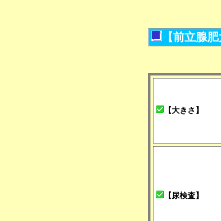
【前立腺肥
【大きさ】
【尿検査】