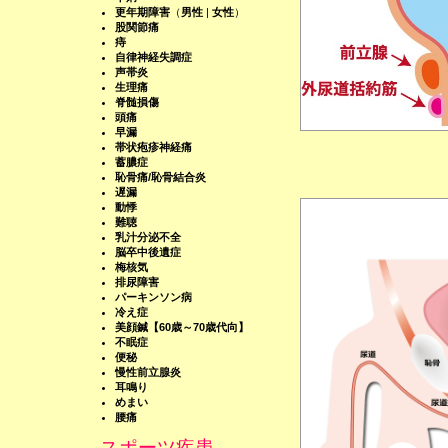
更年期障害
（
男性
|
女性
）
股関節痛
痔
自律神経失調症
声帯炎
生理痛
脊髄損傷
頭痛
早漏
帯状疱疹神経痛
蓄膿症
恥骨痛/恥骨結合炎
遅漏
動悸
難聴
乳汁分泌不全
脳卒中後遺症
梅核気
排尿障害
パーキンソン病
冷え症
美顔鍼【60歳～70歳代向】
不眠症
便秘
慢性前立腺炎
耳鳴り
めまい
腰痛
スポーツ疾患