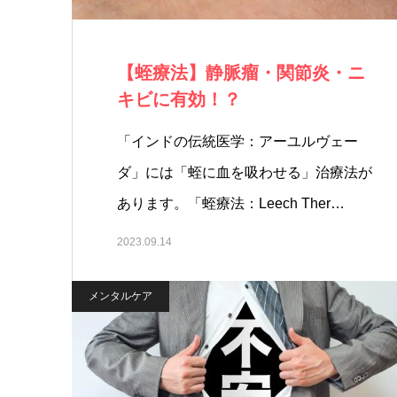
【蛭療法】静脈瘤・関節炎・ニ
キビに有効！？
「インドの伝統医学：アーユルヴェー
ダ」には「蛭に血を吸わせる」治療法が
あります。「蛭療法：Leech Ther…
2023.09.14
メンタルケア