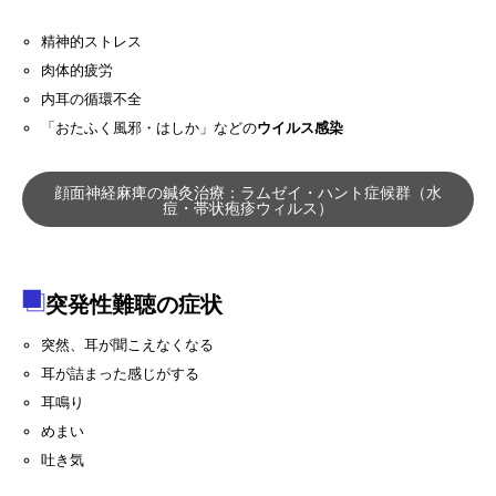
精神的ストレス
肉体的疲労
内耳の循環不全
「おたふく風邪・はしか」などの
ウイルス感染
顔面神経麻痺の鍼灸治療：ラムゼイ・ハント症候群（水
痘・帯状疱疹ウィルス）
突発性難聴の症状
突然、耳が聞こえなくなる
耳が詰まった感じがする
耳鳴り
めまい
吐き気