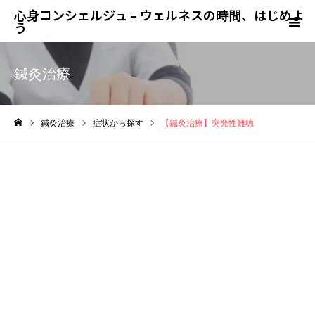
心身コンシェルジュ – ウェルネスの時間、はじめよ
う
鍼灸治療
鍼灸治療
症状から探す
【鍼灸治療】突発性難聴
ホーム