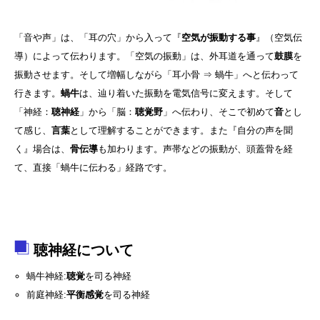
「音や声」は、「耳の穴」から入って『
空気が振動する事
』（空気伝
導）によって伝わります。「空気の振動」は、外耳道を通って
鼓膜
を
振動させます。そして増幅しながら「耳小骨 ⇒ 蝸牛」へと伝わって
行きます。
蝸牛
は、辿り着いた振動を電気信号に変えます。そして
「神経：
聴神経
」から「脳：
聴覚野
」へ伝わり、そこで初めて
音
とし
て感じ、
言葉
として理解することができます。また『自分の声を聞
く』場合は、
骨伝導
も加わります。声帯などの振動が、頭蓋骨を経
て、直接「蝸牛に伝わる」経路です。
聴神経について
蝸牛神経:
聴覚
を司る神経
前庭神経:
平衡感覚
を司る神経