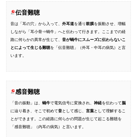
伝音難聴
音は「耳の穴」から入って、
外耳道
を通り
鼓膜
を振動させ、増幅
しながら「耳小骨⇒蝸牛」へと伝わって行きます。ここまでの経
路に何らかの異常が生じて、
音が蝸牛にスムーズに伝わらないこ
とによって生じる難聴
を「伝音難聴」（外耳・中耳の病気）と言
います。
感音難聴
「音の振動」は、
蝸牛
で電気信号に変換され、
神経
を伝わって
脳
に辿り着き、そこで初めて
音
として感じ、
言葉
として理解するこ
とができます。この経路に何らかの問題が生じて起こる難聴を
「感音難聴」（内耳の病気）と言います。