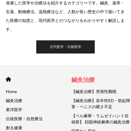
発展した医学や治療法を紹介するカテゴリーです。鍼灸、薬草・
生薬、動物療法、温熱療法など、人類が長い歴史の中で築いてき
た医療の知恵と、現代医学とのつながりをわかりやすく解説しま
す。
古代医学・伝統医学
鍼灸治療
Home
【鍼灸治療】突発性難聴
鍼灸治療
【鍼灸治療】若年性ED・勃起障
害・ペニスの硬さ不足
東洋医学
【ベル麻痺・ラムゼイハント症
伝統医療・自然療法
候群】 顔面神経麻痺の鍼灸治療
創る健康
症状から探す