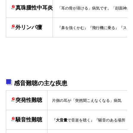
真珠腫性中耳炎
「耳の骨が溶ける」病気です。「顔面神経麻痺
外リンパ瘻
『鼻を強くかむ』『飛行機に乗る』『スキュ
感音難聴の主な疾患
突発性難聴
片側の耳が「突然聞こえなくなる」病気
騒音性難聴
『
大音量
で音楽を聴く』『騒音のある場所（工