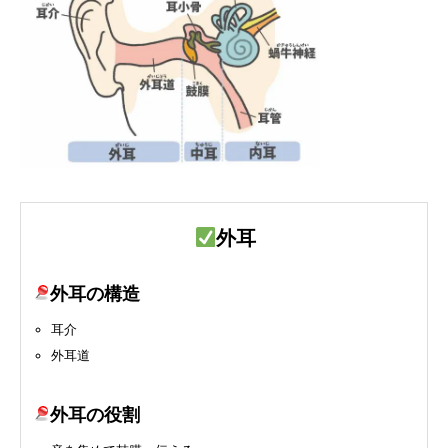
外耳
外耳の構造
耳介
外耳道
外耳の役割