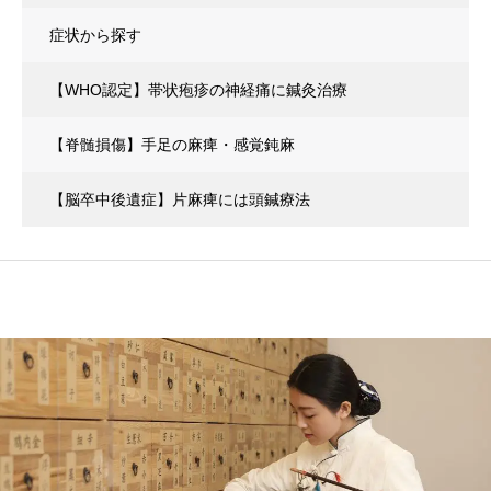
症状から探す
【WHO認定】帯状疱疹の神経痛に鍼灸治療
【脊髄損傷】手足の麻痺・感覚鈍麻
【脳卒中後遺症】片麻痺には頭鍼療法