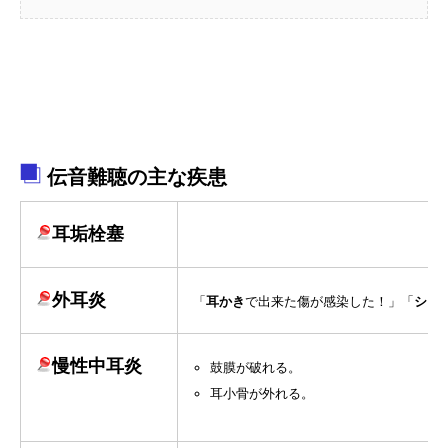
伝音難聴の主な疾患
耳垢栓塞
外耳炎
「
耳かき
で出来た傷が感染した！」「
シャ
慢性中耳炎
鼓膜が破れる。
耳小骨が外れる。