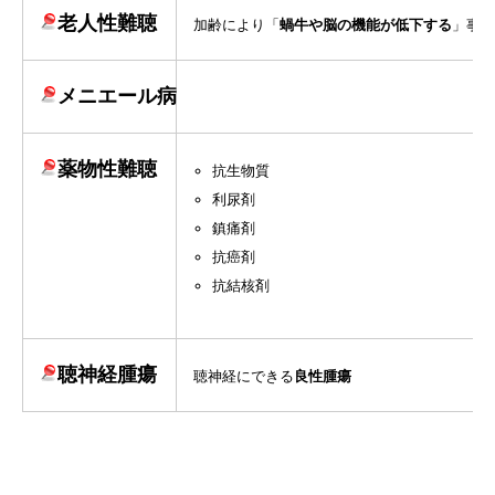
老人性難聴
加齢により「
蝸牛や脳の機能が低下する
」事で
メニエール病
薬物性難聴
抗生物質
利尿剤
鎮痛剤
抗癌剤
抗結核剤
聴神経腫瘍
聴神経にできる
良性腫瘍