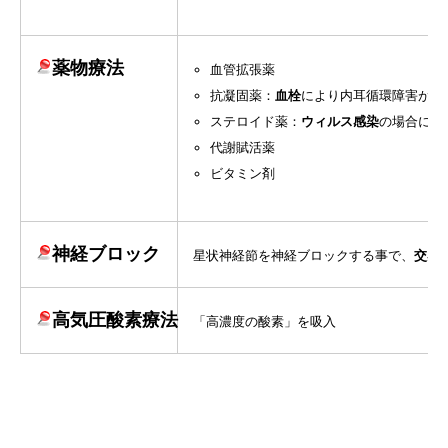
薬物療法
血管拡張薬
抗凝固薬：
血栓
により内耳循環障害が生
ステロイド薬：
ウィルス感染
の場合に有
代謝賦活薬
ビタミン剤
神経ブロック
星状神経節を神経ブロックする事で、
交感
高気圧酸素療法
「高濃度の酸素」を吸入