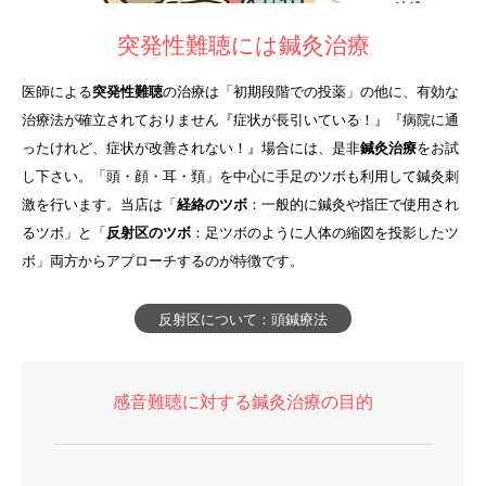
突発性難聴には鍼灸治療
医師による
突発性難聴
の治療は「初期段階での投薬」の他に、有効な
治療法が確立されておりません『症状が長引いている！』『病院に通
ったけれど、症状が改善されない！』場合には、是非
鍼灸治療
をお試
し下さい。「頭・顔・耳・頚」を中心に手足のツボも利用して鍼灸刺
激を行います。当店は「
経絡のツボ
：一般的に鍼灸や指圧で使用され
るツボ」と「
反射区のツボ
：足ツボのように人体の縮図を投影したツ
ボ」両方からアプローチするのが特徴です。
反射区について：頭鍼療法
感音難聴に対する鍼灸治療の目的