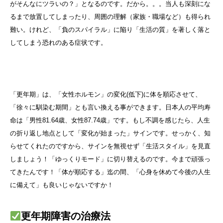
がそんなにツラいの？」となるのです。だから。。。当人も深刻にな
るまで放置してしまったり、周囲の理解（家族・職場など）も得られ
難い。けれど、「負のスパイラル」に陥り「生活の質」を著しく落と
してしまう恐れのある症状です。
「更年期」は、「女性ホルモン」の変化(低下)に体を順応させて、
「徐々に馴染む期間」とも言い換える事ができます。日本人の平均寿
命は「男性81.64歳、女性87.74歳」です。もし不調を感じたら、人生
の折り返し地点として「変化が始まった」サインです。せっかく、知
らせてくれたのですから、サインを無視せず「生活スタイル」を見直
しましょう！「ゆっくりモード」に切り替えるのです。今まで頑張っ
てきたんです！「体が順応する」迄の間、「心身を休めて今後の人生
に備えて」も良いじゃないですか！
更年期障害の治療法