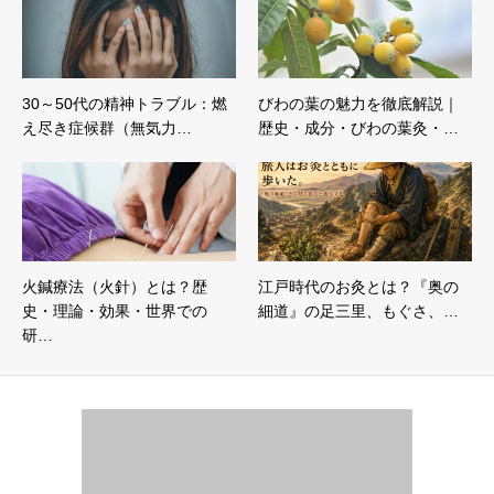
30～50代の精神トラブル：燃
びわの葉の魅力を徹底解説｜
え尽き症候群（無気力…
歴史・成分・びわの葉灸・…
火鍼療法（火針）とは？歴
江戸時代のお灸とは？『奥の
史・理論・効果・世界での
細道』の足三里、もぐさ、…
研…