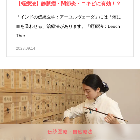
【蛭療法】静脈瘤・関節炎・ニキビに有効！？
「インドの伝統医学：アーユルヴェーダ」には「蛭に
血を吸わせる」治療法があります。「蛭療法：Leech
Ther…
2023.09.14
伝統医療・自然療法