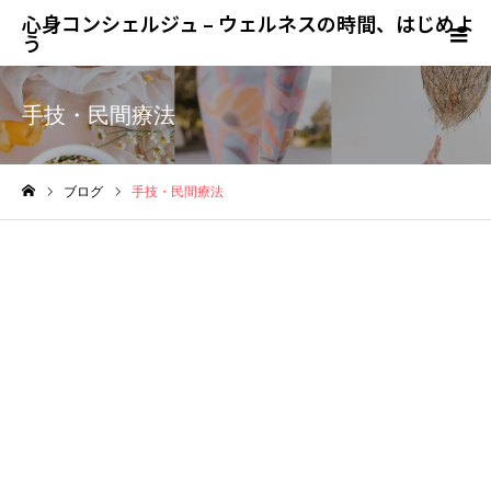
心身コンシェルジュ – ウェルネスの時間、はじめよ
う
手技・民間療法
ブログ
手技・民間療法
ホーム