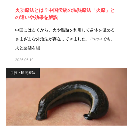
火功療法とは？中国伝統の温熱療法「火療」と
の違いや効果を解説
中国には古くから、火や温熱を利用して身体を温める
さまざまな外治法が存在してきました。その中でも、
火と薬酒を組…
2026.06.19
手技・民間療法