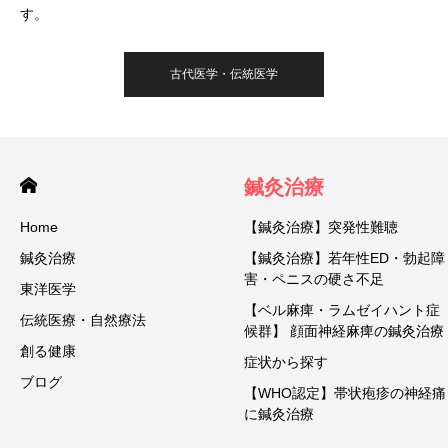
す。
古代医学・伝統医学
鍼灸治療
Home
【鍼灸治療】突発性難聴
鍼灸治療
【鍼灸治療】若年性ED・勃起障
害・ペニスの硬さ不足
東洋医学
【ベル麻痺・ラムゼイハント症
伝統医療・自然療法
候群】 顔面神経麻痺の鍼灸治療
創る健康
症状から探す
ブログ
【WHO認定】帯状疱疹の神経痛
に鍼灸治療