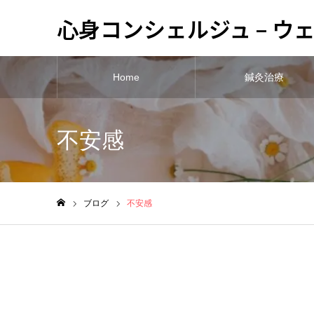
心身コンシェルジュ – 
Home
鍼灸治療
不安感
ブログ
不安感
ホーム