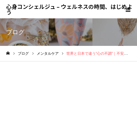
心身コンシェルジュ – ウェルネスの時間、はじめよ
う
ブログ
ブログ
メンタルケア
世界と日本で違う“心の不調”｜不安や無気力が増えている理由
ホーム