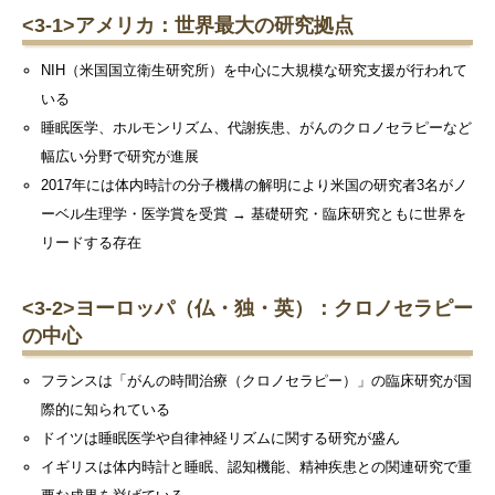
<3-1>
アメリカ：世界最大の研究拠点
NIH（米国国立衛生研究所）を中心に大規模な研究支援が行われて
いる
睡眠医学、ホルモンリズム、代謝疾患、がんのクロノセラピーなど
幅広い分野で研究が進展
2017年には体内時計の分子機構の解明により米国の研究者3名がノ
ーベル生理学・医学賞を受賞 → 基礎研究・臨床研究ともに世界を
リードする存在
<3-2>
ヨーロッパ（仏・独・英）：クロノセラピー
の中心
フランスは「がんの時間治療（クロノセラピー）」の臨床研究が国
際的に知られている
ドイツは睡眠医学や自律神経リズムに関する研究が盛ん
イギリスは体内時計と睡眠、認知機能、精神疾患との関連研究で重