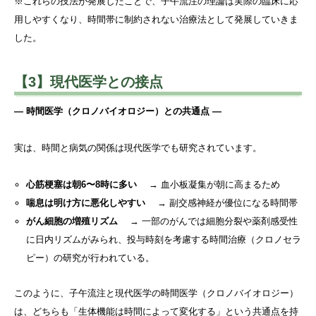
※これらの技法が発展したことで、子午流注の理論は実際の臨床に応
用しやすくなり、時間帯に制約されない治療法として発展していきま
した。
【3】現代医学との接点
― 時間医学（クロノバイオロジー）との共通点 ―
実は、時間と病気の関係は現代医学でも研究されています。
心筋梗塞は朝6〜8時に多い
→ 血小板凝集が朝に高まるため
喘息は明け方に悪化しやすい
→ 副交感神経が優位になる時間帯
がん細胞の増殖リズム
→ 一部のがんでは細胞分裂や薬剤感受性
に日内リズムがみられ、投与時刻を考慮する時間治療（クロノセラ
ピー）の研究が行われている。
このように、子午流注と現代医学の時間医学（クロノバイオロジー）
は、どちらも「生体機能は時間によって変化する」という共通点を持