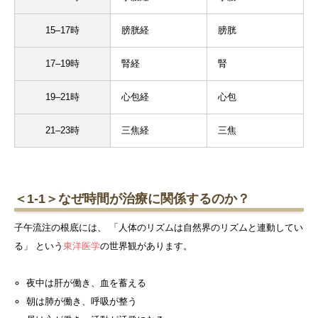
15–17時
膀胱経
膀胱
17–19時
腎経
腎
19–21時
心包経
心包
21–23時
三焦経
三焦
＜1-1＞なぜ時間が治療に関係するのか？
子午流注の根底には、 「人体のリズムは自然界のリズムと連動してい
る」 という
東洋医学
の世界観があります。
夜中は肝が働き、血を蓄える
朝は肺が働き、呼吸が整う