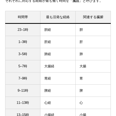
それぞれに対応する経絡が最も働く時間を「
流注
」と呼びます。
時間帯
最も活発な経絡
関連する臓腑
23–1時
胆経
胆
1–3時
肝経
肝
3–5時
肺経
肺
5–7時
大腸経
大腸
7–9時
胃経
胃
9–11時
脾経
脾
11–13時
心経
心
13–15時
小腸経
小腸