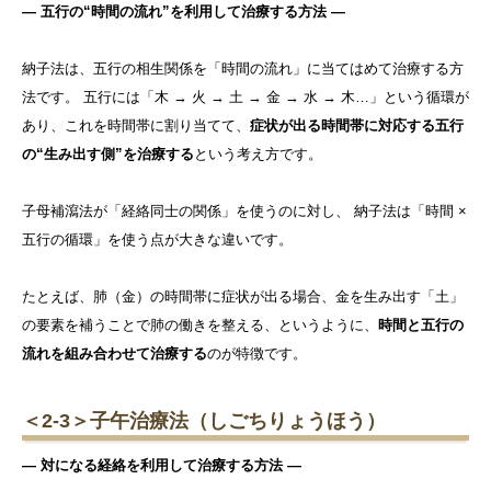
― 五行の“時間の流れ”を利用して治療する方法 ―
納子法は、五行の相生関係を「時間の流れ」に当てはめて治療する方
法です。 五行には「木 → 火 → 土 → 金 → 水 → 木…」という循環が
あり、これを時間帯に割り当てて、
症状が出る時間帯に対応する五行
の“生み出す側”を治療する
という考え方です。
子母補瀉法が「経絡同士の関係」を使うのに対し、 納子法は「時間 ×
五行の循環」を使う点が大きな違いです。
たとえば、肺（金）の時間帯に症状が出る場合、金を生み出す「土」
の要素を補うことで肺の働きを整える、というように、
時間と五行の
流れを組み合わせて治療する
のが特徴です。
＜2-3＞子午治療法（しごちりょうほう）
― 対になる経絡を利用して治療する方法 ―