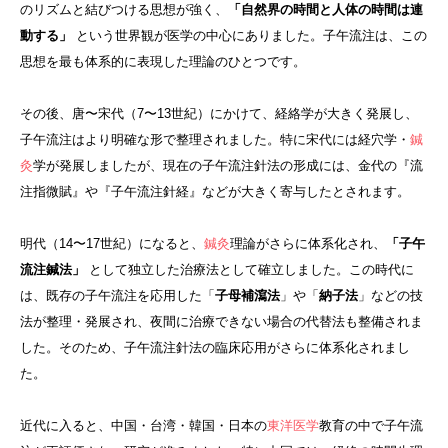
のリズムと結びつける思想が強く、
「自然界の時間と人体の時間は連
動する」
という世界観が医学の中心にありました。子午流注は、この
思想を最も体系的に表現した理論のひとつです。
その後、唐〜宋代（7〜13世紀）にかけて、経絡学が大きく発展し、
子午流注はより明確な形で整理されました。特に宋代には経穴学・
鍼
灸
学が発展しましたが、現在の子午流注針法の形成には、金代の『流
注指微賦』や『子午流注針経』などが大きく寄与したとされます。
明代（14〜17世紀）になると、
鍼
灸
理論がさらに体系化され、
「子午
流注鍼法」
として独立した治療法として確立しました。この時代に
は、既存の子午流注を応用した「
子母補瀉法
」や「
納子法
」などの技
法が整理・発展され、夜間に治療できない場合の代替法も整備されま
した。そのため、子午流注針法の臨床応用がさらに体系化されまし
た。
近代に入ると、中国・台湾・韓国・日本の
東洋医学
教育の中で子午流