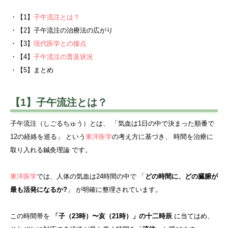
・【1】
子午流注とは？
・【2】子午流注の治療法の広がり
・【3】
現代医学との接点
・【4】
子午流注の普及状況
・【5】まとめ
【1】子午流注とは？
子午流注（しごるちゅう）とは、 「気血は1日の中で決まった順番で
12の経絡を巡る」 という
東洋医学
の考え方に基づき、 時間を治療に
取り入れる鍼灸理論 です。
東洋医学
では、人体の気血は24時間の中で 「
どの時間に、どの臓腑が
最も活発になるか?
」 が明確に整理されています。
この時間帯を
「子（23時）〜亥（21時）」の十二時辰
に当てはめ、