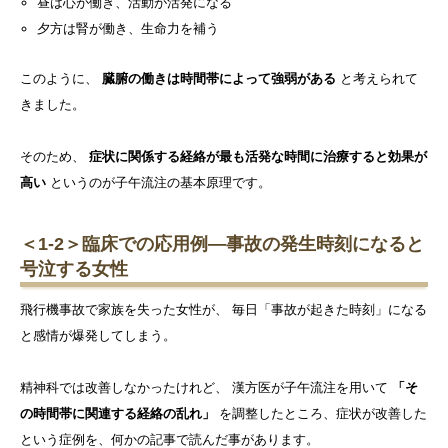
昼は心が働き、活動が活発になる
夕方は腎が働き、生命力を補う
このように、
臓腑の働きは時間帯によって強弱がある
と考えられて
きました。
そのため、
症状に関係する経絡が最も活発な時間に治療すると効果が
高い
というのが子午流注の基本原理です。
＜1-2＞臨床での応用例―事故の発生時刻になると
号泣する女性
飛行機事故で家族を失った女性が、 毎日「事故が起きた時刻」になる
と感情が爆発してしまう。
精神科では改善しなかったけれど、 漢方医が子午流注を用いて
「そ
の時間帯に関連する経絡の乱れ」
を調整したところ、症状が改善した
という症例を、何かの記事で読んだ事があります。