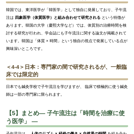
韓国では、東洋医学が「韓医学」として独自に発展しており、子午流
注は
四象医学（体質医学）と組み合わせて研究される
という特徴が
あります。韓国の大学（慶熙大学など）では、体質別の治療時間を検
討する研究が行われ、学会誌にも子午流注に関する論文が掲載されて
います。韓国は「体質 × 時間」という独自の視点で発展している点が
興味深いところです。
＜4-4＞日本：専門家の間で研究されるが、一般臨
床では限定的
日本でも鍼灸学校で子午流注を学びますが、 臨床で積極的に使う鍼灸
師は一部の専門家に限られます。
【5】まとめ― 子午流注は「時間を治療に使
う医学」 ―
子午流注は、
人体のリズム × 経絡の働き × 自然界の時間
を組み合わ