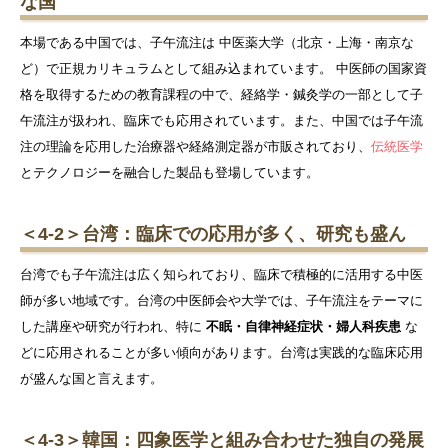
な国
本場である中国では、子午流注は 中医薬大学（北京・上海・南京な
ど）で正規カリキュラムとして組み込まれています。 中医師の国家資
格を取得するための教育課程の中で、経絡学・鍼灸学の一部として子
午流注が扱われ、臨床でも応用されています。また、中国では子午流
注の理論を応用した治療器や経絡測定器が市販されており、
伝統医学
とテクノロジーを融合した製品も登場しています。
＜4-2＞台湾：臨床での応用が多く、研究も盛ん
台湾でも子午流注は広く知られており、臨床で積極的に活用する中医
師が多い地域です。台湾の中医師会や大学では、子午流注をテーマに
した講座や研究が行われ、特に
不眠・自律神経症状・婦人科疾患
な
どに応用されることが多い傾向があります。台湾は実践的な臨床応用
が盛んな国と言えます。
＜4-3＞韓国：四象医学と組み合わせた独自の発展