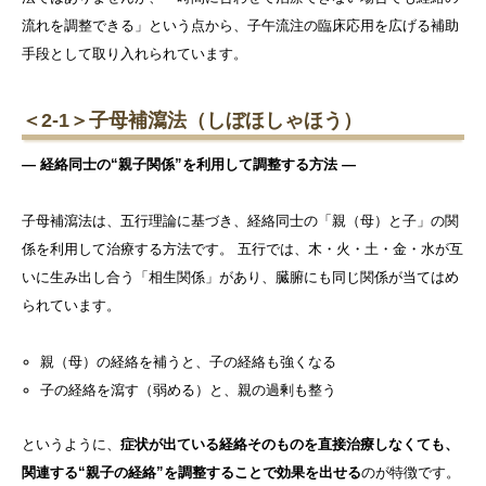
流れを調整できる」という点から、子午流注の臨床応用を広げる補助
手段として取り入れられています。
＜2-1＞子母補瀉法（しぼほしゃほう）
― 経絡同士の“親子関係”を利用して調整する方法 ―
子母補瀉法は、五行理論に基づき、経絡同士の「親（母）と子」の関
係を利用して治療する方法です。 五行では、木・火・土・金・水が互
いに生み出し合う「相生関係」があり、臓腑にも同じ関係が当てはめ
られています。
親（母）の経絡を補うと、子の経絡も強くなる
子の経絡を瀉す（弱める）と、親の過剰も整う
というように、
症状が出ている経絡そのものを直接治療しなくても、
関連する“親子の経絡”を調整することで効果を出せる
のが特徴です。