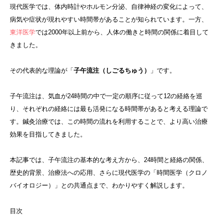
現代医学では、体内時計やホルモン分泌、自律神経の変化によって、
病気や症状が現れやすい時間帯があることが知られています。一方、
東洋医学
では2000年以上前から、人体の働きと時間の関係に着目して
きました。
その代表的な理論が「
子午流注（しごるちゅう）
」です。
子午流注は、気血が24時間の中で一定の順序に従って12の経絡を巡
り、それぞれの経絡には最も活発になる時間帯があると考える理論で
す。鍼灸治療では、この時間の流れを利用することで、より高い治療
効果を目指してきました。
本記事では、子午流注の基本的な考え方から、24時間と経絡の関係、
歴史的背景、治療法への応用、さらに現代医学の「時間医学（クロノ
バイオロジー）」との共通点まで、わかりやすく解説します。
目次