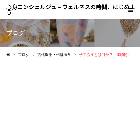
心身コンシェルジュ – ウェルネスの時間、はじめよ
う
ブログ
ブログ
古代医学・伝統医学
子午流注とは何か？― 時間が治療の鍵になる、東洋医学の高度な診断体系 ―
ホーム