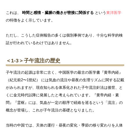
これは、
時間と感情・臓腑の働きが密接に関係する
という
東洋医学
の特徴をよく示しています。
ただし、こうした症例報告の多くは個別事例であり、十分な科学的検
証が行われているわけではありません。
＜1-3＞子午流注の歴史
子午流注の起源は非常に古く、中国医学の最古の医学書『黄帝内経』
（紀元前2〜1世紀） には気血の流注や昼夜の生理リズムに関する記載
がみられますが、現在知られる体系化された子午流注針法は後世、と
くに金元時代以降に発展したと考えられています。『黄帝内経・素
問』『霊枢』には、気血が一定の順序で経絡を巡るという「流注」の
概念が登場し、これが子午流注の基礎となりました。
当時の中国では、天体の運行・昼夜の変化・季節の移り変わりを人体