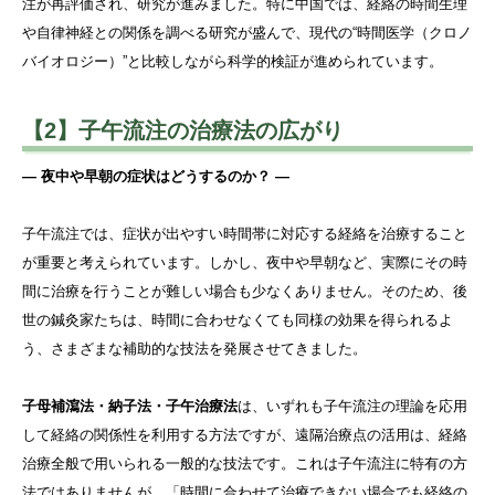
注が再評価され、研究が進みました。特に中国では、経絡の時間生理
や自律神経との関係を調べる研究が盛んで、現代の“時間医学（クロノ
バイオロジー）”と比較しながら科学的検証が進められています。
【2】子午流注の治療法の広がり
― 夜中や早朝の症状はどうするのか？ ―
子午流注では、症状が出やすい時間帯に対応する経絡を治療すること
が重要と考えられています。しかし、夜中や早朝など、実際にその時
間に治療を行うことが難しい場合も少なくありません。そのため、後
世の鍼灸家たちは、時間に合わせなくても同様の効果を得られるよ
う、さまざまな補助的な技法を発展させてきました。
子母補瀉法・納子法・子午治療法
は、いずれも子午流注の理論を応用
して経絡の関係性を利用する方法ですが、遠隔治療点の活用は、経絡
治療全般で用いられる一般的な技法です。これは子午流注に特有の方
法ではありませんが、「時間に合わせて治療できない場合でも経絡の