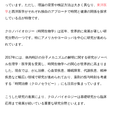
っています。ただし、理論の背景や検証方法は大きく異なり、
東洋医
学
と西洋医学がそれぞれ独自のアプローチで時間と健康の関係を探求
している点が特徴です。
クロノバイオロジー（時間生物学）は近年、世界的に発展が著しい研
究分野の一つです。特にアメリカやヨーロッパを中心に研究が進めら
れています。
2017年には、体内時計の分子メカニズムの解明に関する研究がノーベ
ル生理学・医学賞を受賞し、時間生物学への関心が世界的に高まりま
した。現在では、がん治療、心血管疾患、睡眠障害、代謝疾患、精神
疾患など幅広い領域で研究が進められており、薬剤の投与時刻を考慮
する「時間治療（クロノセラピー）」にも注目が集まっています。
こうした研究の進展により、クロノバイオロジーは基礎研究から臨床
応用まで発展が続いている重要な研究分野といえます。