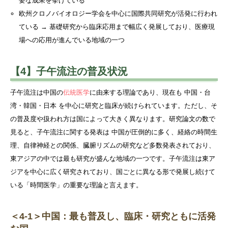
要な成果を挙げている
欧州クロノバイオロジー学会を中心に国際共同研究が活発に行われ
ている → 基礎研究から臨床応用まで幅広く発展しており、医療現
場への応用が進んでいる地域の一つ
【4】子午流注の普及状況
子午流注は中国の
伝統医学
に由来する理論であり、現在も 中国・台
湾・韓国・日本 を中心に研究と臨床が続けられています。ただし、そ
の普及度や扱われ方は国によって大きく異なります。研究論文の数で
見ると、子午流注に関する発表は 中国が圧倒的に多く、経絡の時間生
理、自律神経との関係、臓腑リズムの研究など多数発表されており、
東アジアの中では最も研究が盛んな地域の一つです。子午流注は東ア
ジアを中心に広く研究されており、国ごとに異なる形で発展し続けて
いる「時間医学」の重要な理論と言えます。
＜4-1＞中国：最も普及し、臨床・研究ともに活発