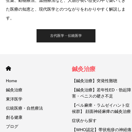
生薬、動物療法、温熱療法など、人類が長い歴史の中で築いてき
た医療の知恵と、現代医学とのつながりをわかりやすく解説しま
す。
古代医学・伝統医学
鍼灸治療
Home
【鍼灸治療】突発性難聴
鍼灸治療
【鍼灸治療】若年性ED・勃起障
害・ペニスの硬さ不足
東洋医学
【ベル麻痺・ラムゼイハント症
伝統医療・自然療法
候群】 顔面神経麻痺の鍼灸治療
創る健康
症状から探す
ブログ
【WHO認定】帯状疱疹の神経痛