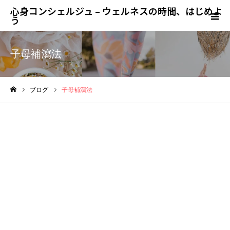
心身コンシェルジュ – ウェルネスの時間、はじめよ
う
子母補瀉法
ブログ
子母補瀉法
ホーム