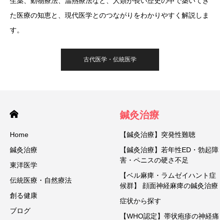
生薬、動物療法、温熱療法など、人類が長い歴史の中で築いてき
た医療の知恵と、現代医学とのつながりをわかりやすく解説しま
す。
古代医学・伝統医学
鍼灸治療
Home
【鍼灸治療】突発性難聴
鍼灸治療
【鍼灸治療】若年性ED・勃起障
害・ペニスの硬さ不足
東洋医学
【ベル麻痺・ラムゼイハント症
伝統医療・自然療法
候群】 顔面神経麻痺の鍼灸治療
創る健康
症状から探す
ブログ
【WHO認定】帯状疱疹の神経痛