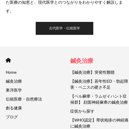
た医療の知恵と、現代医学とのつながりをわかりやすく解説しま
す。
古代医学・伝統医学
鍼灸治療
Home
【鍼灸治療】突発性難聴
鍼灸治療
【鍼灸治療】若年性ED・勃起障
害・ペニスの硬さ不足
東洋医学
【ベル麻痺・ラムゼイハント症
伝統医療・自然療法
候群】 顔面神経麻痺の鍼灸治療
創る健康
症状から探す
ブログ
【WHO認定】帯状疱疹の神経痛
に鍼灸治療