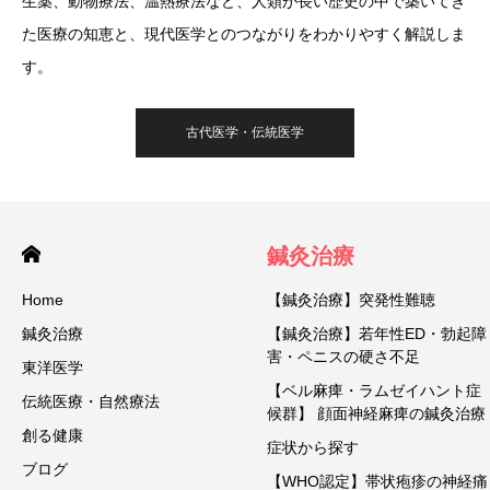
生薬、動物療法、温熱療法など、人類が長い歴史の中で築いてき
た医療の知恵と、現代医学とのつながりをわかりやすく解説しま
す。
古代医学・伝統医学
鍼灸治療
Home
【鍼灸治療】突発性難聴
鍼灸治療
【鍼灸治療】若年性ED・勃起障
害・ペニスの硬さ不足
東洋医学
【ベル麻痺・ラムゼイハント症
伝統医療・自然療法
候群】 顔面神経麻痺の鍼灸治療
創る健康
症状から探す
ブログ
【WHO認定】帯状疱疹の神経痛