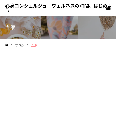
心身コンシェルジュ – ウェルネスの時間、はじめよ
う
五液
ブログ
五液
ホーム