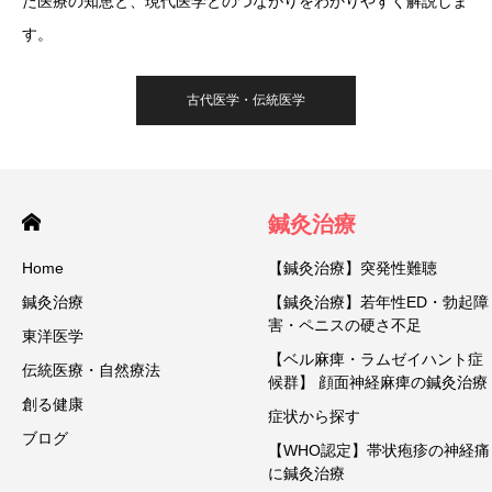
た医療の知恵と、現代医学とのつながりをわかりやすく解説しま
す。
古代医学・伝統医学
鍼灸治療
Home
【鍼灸治療】突発性難聴
鍼灸治療
【鍼灸治療】若年性ED・勃起障
害・ペニスの硬さ不足
東洋医学
【ベル麻痺・ラムゼイハント症
伝統医療・自然療法
候群】 顔面神経麻痺の鍼灸治療
創る健康
症状から探す
ブログ
【WHO認定】帯状疱疹の神経痛
に鍼灸治療