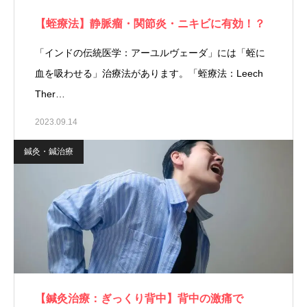
【蛭療法】静脈瘤・関節炎・ニキビに有効！？
「インドの伝統医学：アーユルヴェーダ」には「蛭に
血を吸わせる」治療法があります。「蛭療法：Leech
Ther…
2023.09.14
鍼灸・鍼治療
【鍼灸治療：ぎっくり背中】背中の激痛で