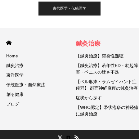
古代医学・伝統医学
鍼灸治療
Home
【鍼灸治療】突発性難聴
鍼灸治療
【鍼灸治療】若年性ED・勃起障
害・ペニスの硬さ不足
東洋医学
【ベル麻痺・ラムゼイハント症
伝統医療・自然療法
候群】 顔面神経麻痺の鍼灸治療
創る健康
症状から探す
ブログ
【WHO認定】帯状疱疹の神経痛
に鍼灸治療