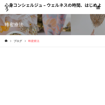
心身コンシェルジュ – ウェルネスの時間、はじめよ
う
蜂蜜療法
ブログ
蜂蜜療法
ホーム