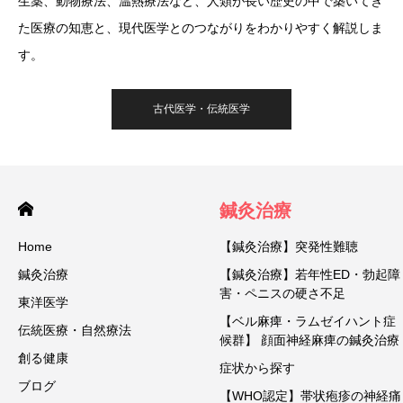
生薬、動物療法、温熱療法など、人類が長い歴史の中で築いてき
た医療の知恵と、現代医学とのつながりをわかりやすく解説しま
す。
古代医学・伝統医学
鍼灸治療
Home
【鍼灸治療】突発性難聴
鍼灸治療
【鍼灸治療】若年性ED・勃起障
害・ペニスの硬さ不足
東洋医学
【ベル麻痺・ラムゼイハント症
伝統医療・自然療法
候群】 顔面神経麻痺の鍼灸治療
創る健康
症状から探す
ブログ
【WHO認定】帯状疱疹の神経痛