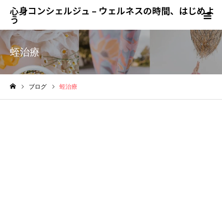
心身コンシェルジュ – ウェルネスの時間、はじめよ
う
蛭治療
ブログ
蛭治療
ホーム