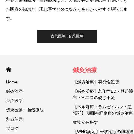
生薬、動物療法、温熱療法など、人類が長い歴史の中で築いてき
た医療の知恵と、現代医学とのつながりをわかりやすく解説しま
す。
古代医学・伝統医学
鍼灸治療
Home
【鍼灸治療】突発性難聴
鍼灸治療
【鍼灸治療】若年性ED・勃起障
害・ペニスの硬さ不足
東洋医学
【ベル麻痺・ラムゼイハント症
伝統医療・自然療法
候群】 顔面神経麻痺の鍼灸治療
創る健康
症状から探す
ブログ
【WHO認定】帯状疱疹の神経痛