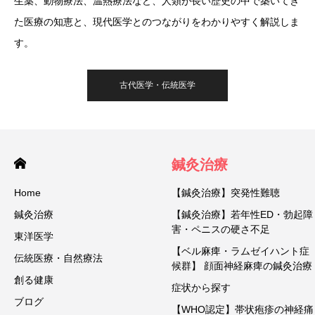
生薬、動物療法、温熱療法など、人類が長い歴史の中で築いてき
た医療の知恵と、現代医学とのつながりをわかりやすく解説しま
す。
古代医学・伝統医学
鍼灸治療
Home
【鍼灸治療】突発性難聴
鍼灸治療
【鍼灸治療】若年性ED・勃起障
害・ペニスの硬さ不足
東洋医学
【ベル麻痺・ラムゼイハント症
伝統医療・自然療法
候群】 顔面神経麻痺の鍼灸治療
創る健康
症状から探す
ブログ
【WHO認定】帯状疱疹の神経痛