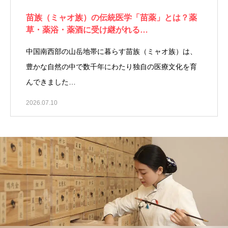
苗族（ミャオ族）の伝統医学「苗薬」とは？薬
草・薬浴・薬酒に受け継がれる…
中国南西部の山岳地帯に暮らす苗族（ミャオ族）は、
豊かな自然の中で数千年にわたり独自の医療文化を育
んできました…
2026.07.10