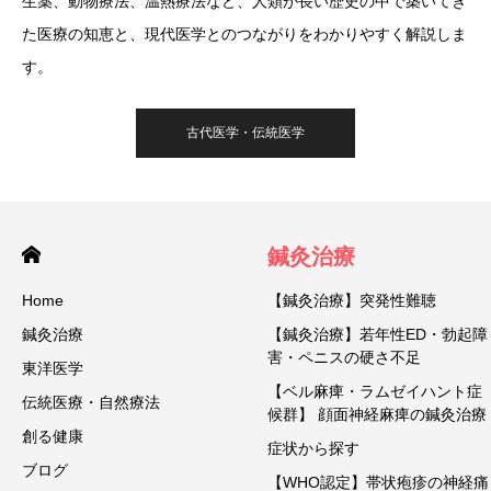
生薬、動物療法、温熱療法など、人類が長い歴史の中で築いてき
た医療の知恵と、現代医学とのつながりをわかりやすく解説しま
す。
古代医学・伝統医学
鍼灸治療
Home
【鍼灸治療】突発性難聴
鍼灸治療
【鍼灸治療】若年性ED・勃起障
害・ペニスの硬さ不足
東洋医学
【ベル麻痺・ラムゼイハント症
伝統医療・自然療法
候群】 顔面神経麻痺の鍼灸治療
創る健康
症状から探す
ブログ
【WHO認定】帯状疱疹の神経痛