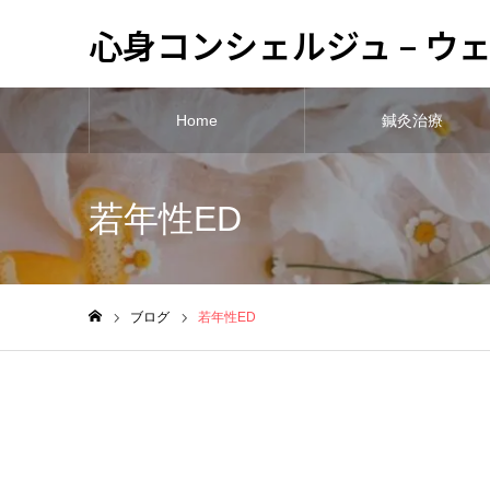
心身コンシェルジュ – 
Home
鍼灸治療
若年性ED
ブログ
若年性ED
ホーム