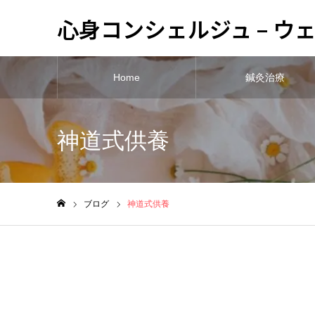
心身コンシェルジュ – 
Home
鍼灸治療
神道式供養
ブログ
神道式供養
ホーム