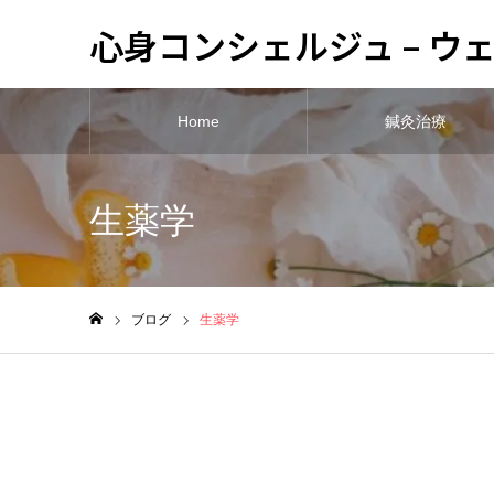
心身コンシェルジュ – 
Home
鍼灸治療
生薬学
ブログ
生薬学
ホーム