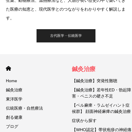
生薬、動物療法、温熱療法など、人類が長い歴史の中で築いてき
た医療の知恵と、現代医学とのつながりをわかりやすく解説しま
す。
古代医学・伝統医学
鍼灸治療
Home
【鍼灸治療】突発性難聴
鍼灸治療
【鍼灸治療】若年性ED・勃起障
害・ペニスの硬さ不足
東洋医学
【ベル麻痺・ラムゼイハント症
伝統医療・自然療法
候群】 顔面神経麻痺の鍼灸治療
創る健康
症状から探す
ブログ
【WHO認定】帯状疱疹の神経痛