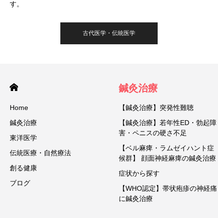
す。
古代医学・伝統医学
鍼灸治療
Home
【鍼灸治療】突発性難聴
鍼灸治療
【鍼灸治療】若年性ED・勃起障
害・ペニスの硬さ不足
東洋医学
【ベル麻痺・ラムゼイハント症
伝統医療・自然療法
候群】 顔面神経麻痺の鍼灸治療
創る健康
症状から探す
ブログ
【WHO認定】帯状疱疹の神経痛
に鍼灸治療