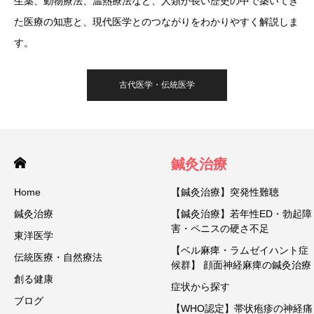
生薬、動物療法、温熱療法など、人類が長い歴史の中で築いてき
た医療の知恵と、現代医学とのつながりをわかりやすく解説しま
す。
古代医学・伝統医学
鍼灸治療
Home
【鍼灸治療】突発性難聴
鍼灸治療
【鍼灸治療】若年性ED・勃起障
害・ペニスの硬さ不足
東洋医学
【ベル麻痺・ラムゼイハント症
伝統医療・自然療法
候群】 顔面神経麻痺の鍼灸治療
創る健康
症状から探す
ブログ
【WHO認定】帯状疱疹の神経痛