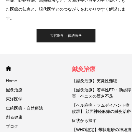
生薬、動物療法、温熱療法など、人類が長い歴史の中で築いてき
た医療の知恵と、現代医学とのつながりをわかりやすく解説しま
す。
古代医学・伝統医学
鍼灸治療
Home
【鍼灸治療】突発性難聴
鍼灸治療
【鍼灸治療】若年性ED・勃起障
害・ペニスの硬さ不足
東洋医学
【ベル麻痺・ラムゼイハント症
伝統医療・自然療法
候群】 顔面神経麻痺の鍼灸治療
創る健康
症状から探す
ブログ
【WHO認定】帯状疱疹の神経痛