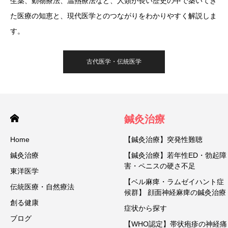
生薬、動物療法、温熱療法など、人類が長い歴史の中で築いてき
た医療の知恵と、現代医学とのつながりをわかりやすく解説しま
す。
古代医学・伝統医学
鍼灸治療
Home
【鍼灸治療】突発性難聴
鍼灸治療
【鍼灸治療】若年性ED・勃起障
害・ペニスの硬さ不足
東洋医学
【ベル麻痺・ラムゼイハント症
伝統医療・自然療法
候群】 顔面神経麻痺の鍼灸治療
創る健康
症状から探す
ブログ
【WHO認定】帯状疱疹の神経痛