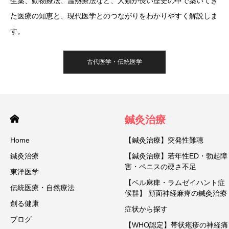
生薬、動物療法、温熱療法など、人類が長い歴史の中で築いてき
た医療の知恵と、現代医学とのつながりをわかりやすく解説しま
す。
古代医学・伝統医学
鍼灸治療
Home
【鍼灸治療】突発性難聴
鍼灸治療
【鍼灸治療】若年性ED・勃起障
害・ペニスの硬さ不足
東洋医学
【ベル麻痺・ラムゼイハント症
伝統医療・自然療法
候群】 顔面神経麻痺の鍼灸治療
創る健康
症状から探す
ブログ
【WHO認定】帯状疱疹の神経痛