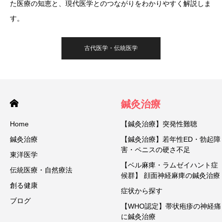
た医療の知恵と、現代医学とのつながりをわかりやすく解説しま
す。
古代医学・伝統医学
鍼灸治療
Home
【鍼灸治療】突発性難聴
鍼灸治療
【鍼灸治療】若年性ED・勃起障
害・ペニスの硬さ不足
東洋医学
【ベル麻痺・ラムゼイハント症
伝統医療・自然療法
候群】 顔面神経麻痺の鍼灸治療
創る健康
症状から探す
ブログ
【WHO認定】帯状疱疹の神経痛
に鍼灸治療