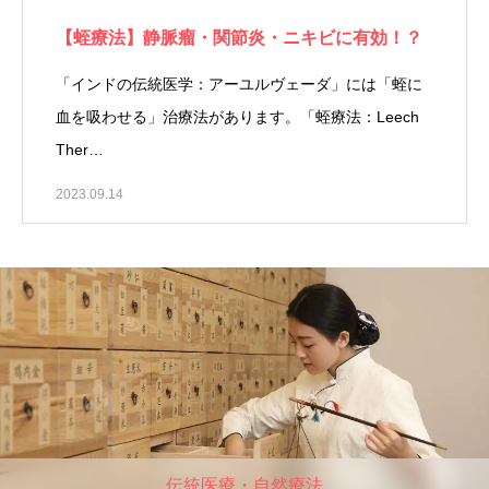
【蛭療法】静脈瘤・関節炎・ニキビに有効！？
「インドの伝統医学：アーユルヴェーダ」には「蛭に
血を吸わせる」治療法があります。「蛭療法：Leech
Ther…
2023.09.14
伝統医療・自然療法