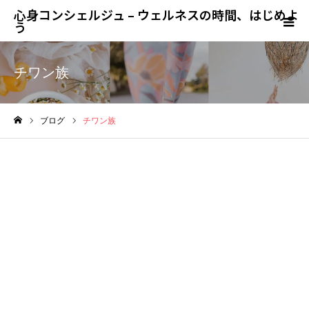
心身コンシェルジュ – ウェルネスの時間、はじめよ
う
チワン族
ブログ
チワン族
ホーム