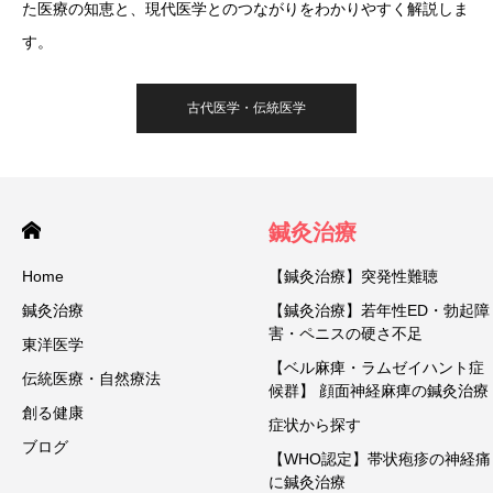
た医療の知恵と、現代医学とのつながりをわかりやすく解説しま
す。
古代医学・伝統医学
鍼灸治療
Home
【鍼灸治療】突発性難聴
鍼灸治療
【鍼灸治療】若年性ED・勃起障
害・ペニスの硬さ不足
東洋医学
【ベル麻痺・ラムゼイハント症
伝統医療・自然療法
候群】 顔面神経麻痺の鍼灸治療
創る健康
症状から探す
ブログ
【WHO認定】帯状疱疹の神経痛
に鍼灸治療