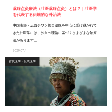
薬線点灸療法（壮医薬線点灸）とは？｜壮医学
を代表する伝統的な外治法
中国南部・広西チワン族自治区を中心に受け継がれて
きた壮医学には、独自の理論に基づくさまざまな治療
法があります…
2026.07.4
古代医学・伝統医学