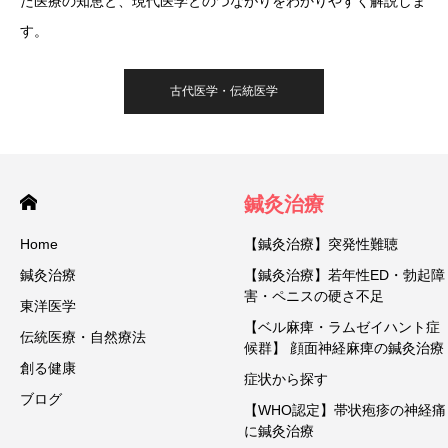
た医療の知恵と、現代医学とのつながりをわかりやすく解説しま
す。
古代医学・伝統医学
鍼灸治療
Home
【鍼灸治療】突発性難聴
鍼灸治療
【鍼灸治療】若年性ED・勃起障
害・ペニスの硬さ不足
東洋医学
【ベル麻痺・ラムゼイハント症
伝統医療・自然療法
候群】 顔面神経麻痺の鍼灸治療
創る健康
症状から探す
ブログ
【WHO認定】帯状疱疹の神経痛
に鍼灸治療