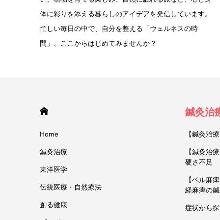
体に彩りを添える暮らしのアイデアを発信しています。
忙しい毎日の中で、自分を整える「ウェルネスの時
間」、ここからはじめてみませんか？
HOME
鍼灸治
Home
【鍼灸治療
鍼灸治療
【鍼灸治療
硬さ不足
東洋医学
【ベル麻痺
伝統医療・自然療法
経麻痺の鍼
創る健康
症状から探