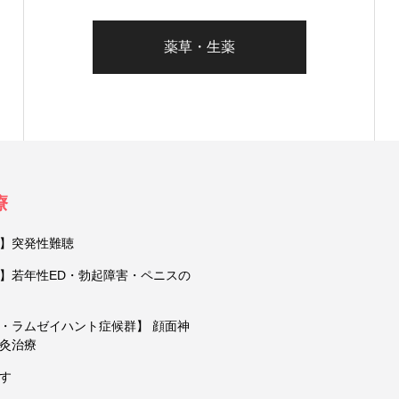
薬草・生薬
療
】突発性難聴
】若年性ED・勃起障害・ペニスの
・ラムゼイハント症候群】 顔面神
灸治療
す